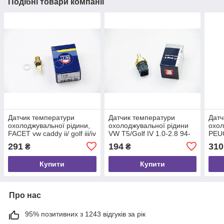
Подібні товари компанії
Датчик температури
Датчик температури
Датч
охолоджувальної рідини,
охолоджувальної рідини
охол
FACET vw caddy ii/ golf iii/iv
VW T5/Golf IV 1.0-2.8 94-
PEU
1.4-2.9 (73154)
15 (синій), JP Group
VER
291
194
310
₴
₴
(1193100300)
(133
Купити
Купити
Про нас
95% позитивних з 1243 відгуків за рік