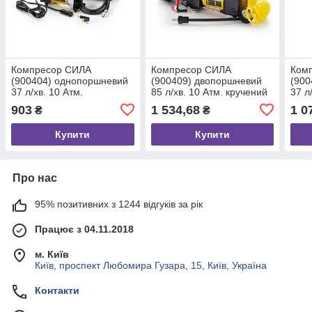
Компресор СИЛА
Компресор СИЛА
Ком
(900404) однопоршневий
(900409) двопоршневий
(900
37 л/хв. 10 Атм.
85 л/хв. 10 Атм. кручений
37 л
шланг
шла
903
1 534,68
1 0
₴
₴
Купити
Купити
Про нас
95% позитивних з 1244 відгуків за рік
Працює з 04.11.2018
м. Київ
Київ, проспект Любомира Гузара, 15, Київ, Україна
Контакти